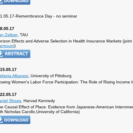
1.05.17-Remembrance Day - no seminar
8.05.17
n Zeltzer
, TAU
rizon Effects and Adverse Selection in Health Insurance Markets (joint
armouni
)
15.05.17
efania Albanesi
, University of Pittsburg
owing Women's Labor Force Participation: The Role of Rising Income In
22.05.17
aniel Shoag
, Harvad Kennedy
e Causal Effect of Place: Evidence from Japanese-American Internmen
th Nicholas Carollo,University of California)