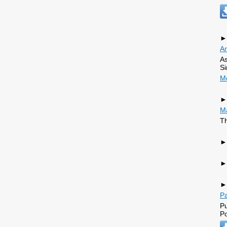
►
A
As
Si
M
►
​M
Th
►
►
►
Pa
Pu
Po