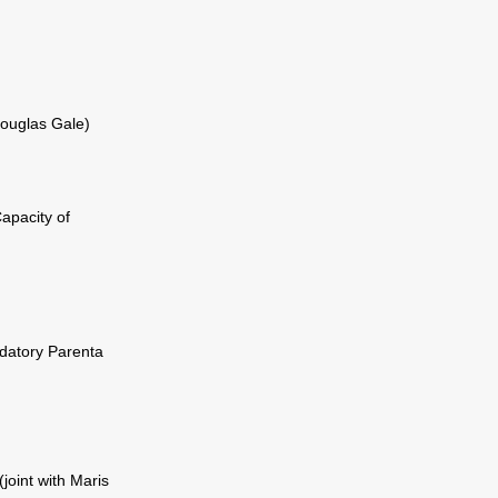
Douglas Gale)
apacity of
ndatory Parenta
joint with Maris