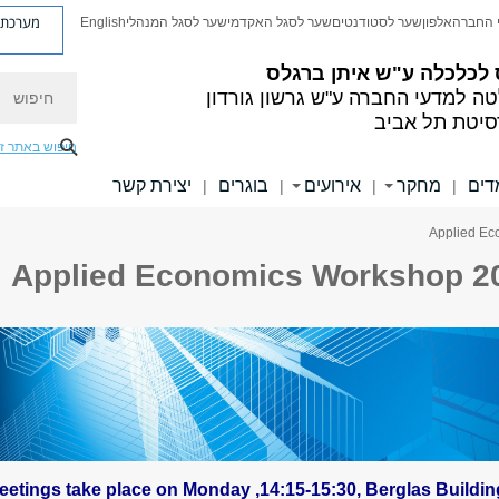
מערכת פ
 החברה
אלפון
שער לסטודנטים
שער לסגל האקדמי
שער לסגל המנהלי
English
 לכלכלה
ע"ש איתן ברגלס
חיפוש
טה למדעי החברה
ע"ש גרשון גורדון
סיטת תל אביב
חיפוש באתר ז
דים
מחקר
אירועים
בוגרים
יצירת קשר
|
|
|
|
Applied Economics Workshop 2
eetings take place on Monday ,14:15-15:30, Berglas Buildin