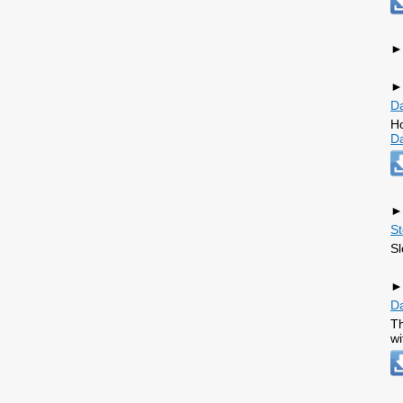
►
►
Da
Ho
D
►
St
Sl
►
D
Th
wi