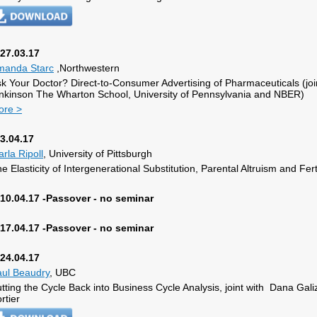
27.03.17
manda Starc
,Northwestern
k Your Doctor? Direct-to-Consumer Advertising of Pharmaceuticals (joi
nkinson The Wharton School, University of Pennsylvania and NBER)
ore >
3.04.17
arla Ripoll
, University of Pittsburgh
e Elasticity of Intergenerational Substitution, Parental Altruism and Fert
10.04.17 -Passover - no seminar
17.04.17 -Passover - no seminar
24.04.17
ul Beaudry
, UBC
tting the Cycle Back into Business Cycle Analysis, joint with Dana Gal
rtier