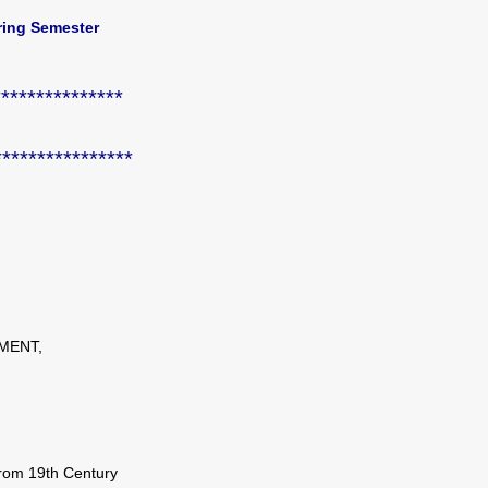
ring Semester
***************
****************
MENT,
 From 19th Century