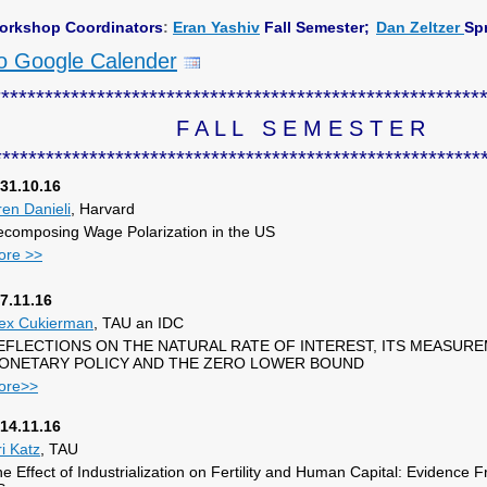
orkshop Coordinators
:
Eran Yashiv
Fall Semester;
D
an Zeltzer
Sp
o Google Calender
********************************************************
F A L L S E M E S T E R
********************************************************
31.10.16
en Danieli
, Harvard
composing Wage Polarization in the US
ore >>
7.11.16
lex Cukierman
, TAU an IDC
EFLECTIONS ON THE NATURAL RATE OF INTEREST, ITS MEASURE
ONETARY POLICY AND THE ZERO LOWER BOUND
ore>>
14.11.16
i Katz
, TAU
e Effect of Industrialization on Fertility and Human Capital: Evidence