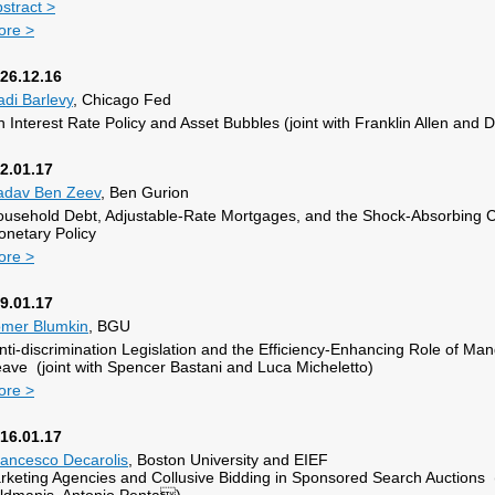
stract >
ore >
26.12.16
di Barlevy
, Chicago Fed
 Interest Rate Policy and Asset Bubbles (joint with Franklin Allen and 
2.01.17
adav Ben Zeev
, Ben Gurion
usehold Debt, Adjustable-Rate Mortgages, and the Shock-Absorbing C
netary Policy
ore >
9.01.17
omer Blumkin
, BGU
ti-discrimination Legislation and the Efficiency-Enhancing Role of Ma
ave (joint with Spencer Bastani and Luca Micheletto)
ore >
16.01.17
ancesco Decarolis
, Boston University and EIEF
rketing Agencies and Collusive Bidding in Sponsored Search Auctions (