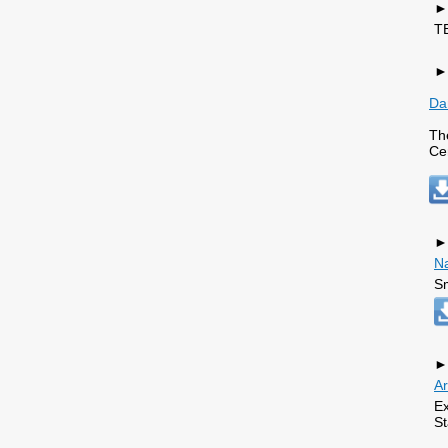
►
T
►
Da
Th
Ce
►
N
Sm
►
Ar
Ex
St