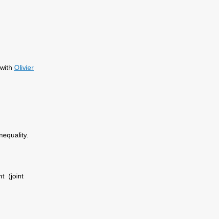
 with
Olivier
equality.
t (joint