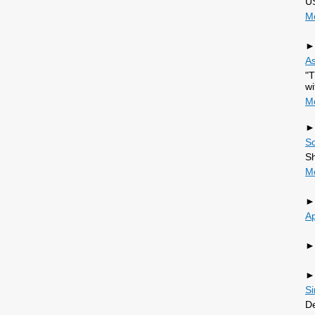
U
M
►
As
"T
w
M
►
Sc
Sh
M
►
A
►
►
Si
De