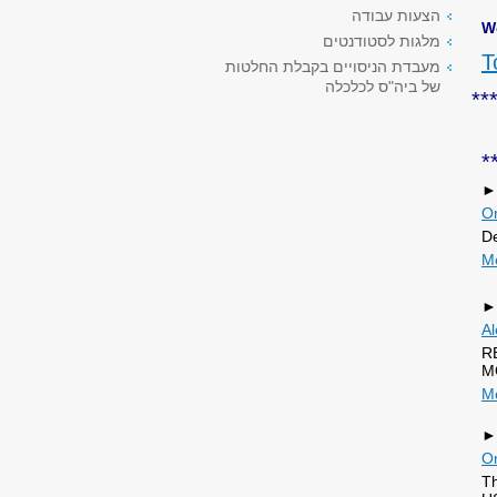
הצעות עבודה
W
מלגות לסטודנטים
T
מעבדת הניסויים בקבלת החלטות
של ביה"ס לכלכלה
**
*
​►
Or
De
M
►
A
R
M
M
►
Or
Th