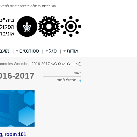
תוכן
תפריט
אוניברסיטת תל-אביב
הפקולטה למדעי
עליון
ראשי
ביה"ס
הפקול
אוניבר
אודות
סגל
סטודנטים
מועמ
|
|
|
הינך נמצא כאן
>
ביה"ס לכלכלה
> Applied Economics Workshop 2016-2017
ראשי
016-2017
מסלולי לימוד
g, room 101