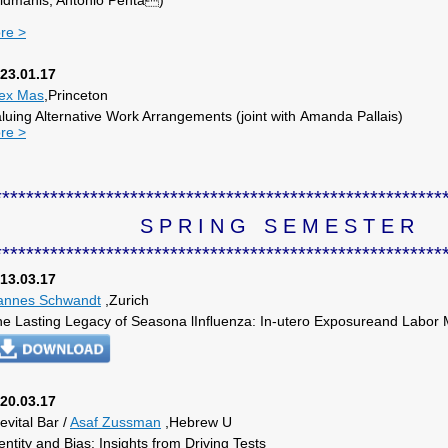
ldmanis, Antonio Penta)
re >
23.01.17
lex Mas
,Princeton
luing Alternative Work Arrangements (joint with Amanda Pallais)
re >
********************************************************
S P R I N G S E M E S T E R
********************************************************
13.03.17
annes Schwandt
,Zurich
e Lasting Legacy of Seasona lInﬂuenza: In-utero Exposureand Labor
​
20.03.17
vital Bar /
Asaf Zussman
,Hebrew U
entity and Bias: Insights from Driving Tests