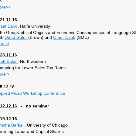
S
ore>>
21.11.16
saf Sarid
, Haifa University
he Geographical Origins and Economic Consequences of Language Stru
ith
Oded Galor
(Brown) and
Omer Ozak
(SMU)
ore >
28.11.16
ott Baker
, Northwestern
opping for Lower Sales Tax Rates
ore >
5.12.16
pplied Micro Workshop conference
12.12.16 - no seminar
19.12.16
mcha Barkai
, University of Chicago
clining Labor and Capital Shares