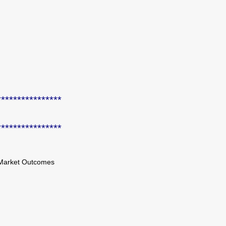
****************
****************
 Market Outcomes