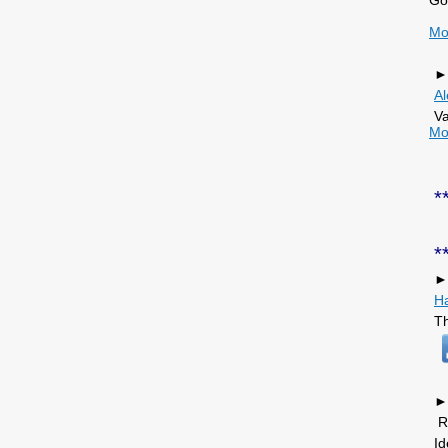
Go
Mo
►
A
Va
Mo
*
*
►
H
Th
►
Re
Id