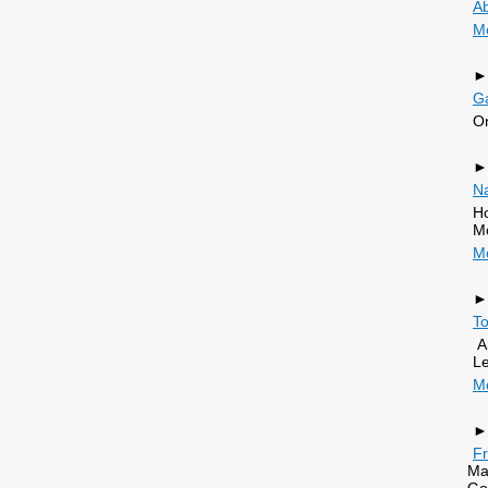
Ab
M
►
Ga
On
►
N
Ho
Mo
M
►
T
An
Le
M
►
Fr
Ma