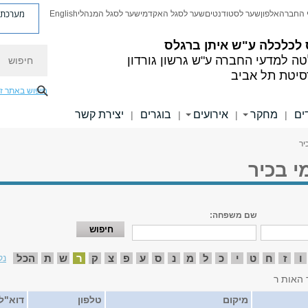
מערכת פ
 החברה
אלפון
שער לסטודנטים
שער לסגל האקדמי
שער לסגל המנהלי
English
 לכלכלה
ע"ש איתן ברגלס
חיפוש
טה למדעי החברה
ע"ש גרשון גורדון
סיטת תל אביב
חיפוש באתר ז
ים
מחקר
אירועים
בוגרים
יצירת קשר
|
|
|
|
יר
י בכיר
שם משפחה:
ו
ז
ח
ט
י
כ
ל
מ
נ
ס
ע
פ
צ
ק
ר
ש
ת
הכל
נק
 האות ר
מיקום
טלפון
דוא"ל