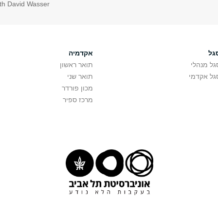
th David Wasser
גל
אקדמיה
גל מנהלי
תואר ראשון
גל אקדמי
תואר שני
מכון פורדר
מרכז ספיר