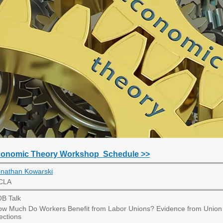
onomic Theory Workshop Schedule >>
onathan Kowarski
CLA
B Talk
w Much Do Workers Benefit from Labor Unions? Evidence from Union
ections