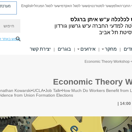
מערכת פ
 החברה
אלפון
שער לסטודנטים
שער לסגל האקדמי
שער לסגל המנהלי
English
 לכלכלה
ע"ש איתן ברגלס
חיפוש
טה למדעי החברה
ע"ש גרשון גורדון
סיטת תל אביב
חיפוש באתר ז
דים
מחקר
אירועים
בוגרים
יצירת קשר
|
|
|
|
> Economic Theory Wo
Economic Theory 
onathan Kowarski•UCLA•Job Talk•How Much Do Workers Benefit from 
idence from Union Formation Elections