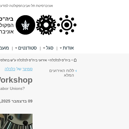
תוכן
תפריט
אוניברסיטת תל-אביב
הפקולטה למדעי
עליון
ראשי
ביה"ס
הפקול
אוניבר
אודות
סגל
סטודנטים
מועמ
|
|
|
הינך נמצא כאן
>
ביה"ס לכלכלה
>
אירועי ביה"ס לכלכלה ע"ש ברגלס
rkshop
סמינר
של
כלכלה
ללוח האירועים
המלא
Workshop
Labor Unions?
09 בדצמבר 2025, 14:00