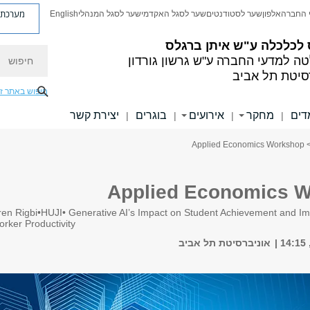
מערכת פ
 החברה
אלפון
שער לסטודנטים
שער לסגל האקדמי
שער לסגל המנהלי
English
 לכלכלה
ע"ש איתן ברגלס
חיפוש
טה למדעי החברה
ע"ש גרשון גורדון
סיטת תל אביב
חיפוש באתר ז
דים
מחקר
אירועים
בוגרים
יצירת קשר
|
|
|
|
> Applied Economics Wo
Applied Economics 
en Rigbi•HUJI• Generative AI’s Impact on Student Achievement and Imp
rker Productivity
אוניברסיטת תל אביב