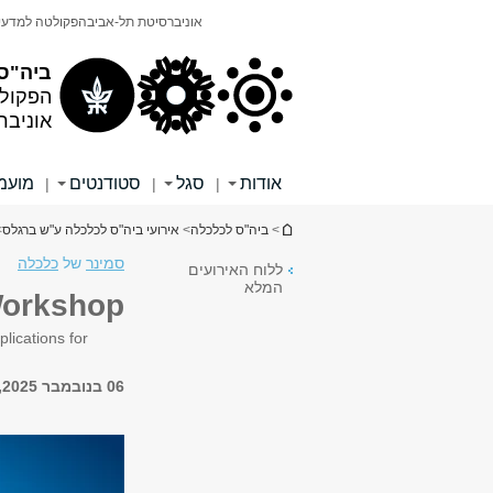
תוכן
תפריט
אוניברסיטת תל-אביב
הפקולטה למדעי
עליון
ראשי
ביה"ס
הפקול
אוניבר
אודות
סגל
סטודנטים
מועמ
|
|
|
הינך נמצא כאן
>
ביה"ס לכלכלה
>
אירועי ביה"ס לכלכלה ע"ש ברגלס
rkshop
סמינר
של
כלכלה
ללוח האירועים
המלא
Workshop
lications for
06 בנובמבר 2025, 14:15